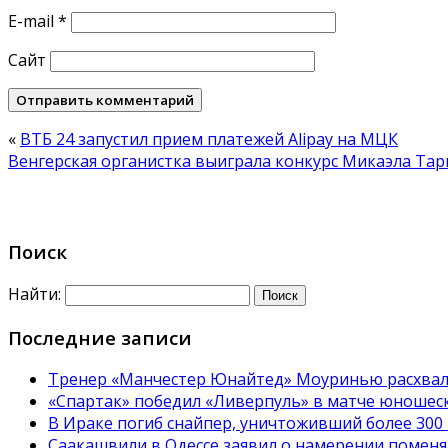
E-mail
*
Сайт
«
ВТБ 24 запустил прием платежей Alipay на МЦК
Венгерская органистка выиграла конкурс Микаэла Та
Поиск
Найти:
Последние записи
Тренер «Манчестер Юнайтед» Моуринью расхвал
«Спартак» победил «Ливерпуль» в матче юношес
В Ираке погиб снайпер, уничтоживший более 300
Саакашвили в Одессе заявил о намерении поменя