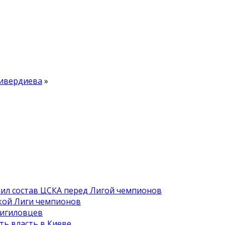
ривердиева
»
ил состав ЦСКА перед Лигой чемпионов
кой Лиги чемпионов
 игиловцев
ть власть в Киеве