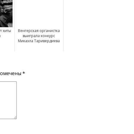
т хиты
Венгерская органистка
я
выиграла конкурс
Микаэла Таривердиева
помечены
*