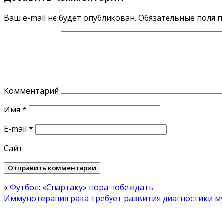
Ваш e-mail не будет опубликован.
Обязательные поля 
Комментарий
Имя
*
E-mail
*
Сайт
«
Футбол: «Спартаку» пора побеждать
Иммунотерапия рака требует развития диагностики м