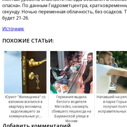
опасна». По данным Гидрометцентра, кратковременны
секунду. Ночью переменная облачность, без осадков. Т
будет 21-26.
Источник
ПОХОЖИЕ СТАТЬИ:
Юрист "Жилищника" со
Германия выдала
Напавший на реп
взломом вселился в
беглого водителя
в парке Горьк
квартиру москвича,
Mercedes, насмерть
получил полг
задолжавшего за
сбившего пешехода на
исправительных
коммунальные ус...
Бауманской улице в
Москве
Добавить комментарий