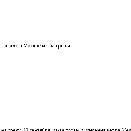
погоде в Москве из-за грозы
в
а среду, 13 сентября, из-за грозы и усиления ветра. Ж