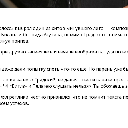
лосе» выбрал один из хитов минувшего лета — компози
мы Билана и Леонида Агутина, помимо Градского, внима
рянул припев.
и дружно засмеялись и начали изображать, судя по все
даже дали попытку спеть что-то еще. Но парень уже бы
осился на него Градский, не давая ответить на вопрос. 
 ***! «Битлз» и Пелагею слушать нельзя!» Ты обожаешь э
влял реплики, честно признался, что не помнит текста п
всем успехов.