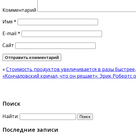
Комментарий
Имя
*
E-mail
*
Сайт
«
Стоимость продуктов увеличивается в разы быстрее,
«Кончаловский кричал, что он решает»: Эрик Робертс 
Поиск
Найти:
Последние записи