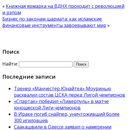
«
Книжная ярмарка на ВДНХ проходит с революцией
и рэпом
Бизнес по законам шариата: как исламские
финансовые инструменты завоевывают мир
»
Поиск
Найти:
Последние записи
Тренер «Манчестер Юнайтед» Моуринью
расхвалил состав ЦСКА перед Лигой чемпионов
«Спартак» победил «Ливерпуль» в матче
юношеской Лиги чемпионов
В Ираке погиб снайпер, уничтоживший более
300 игиловцев
Саакашвили в Одессе заявил о намерении