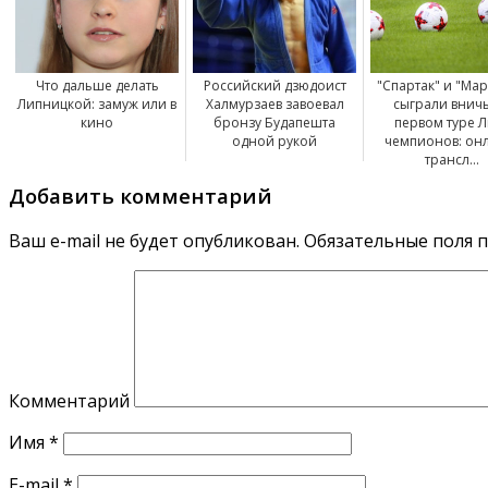
Что дальше делать
Российский дзюдоист
"Спартак" и "Ма
Липницкой: замуж или в
Халмурзаев завоевал
сыграли внич
кино
бронзу Будапешта
первом туре 
одной рукой
чемпионов: он
трансл...
Добавить комментарий
Ваш e-mail не будет опубликован.
Обязательные поля 
Комментарий
Имя
*
E-mail
*