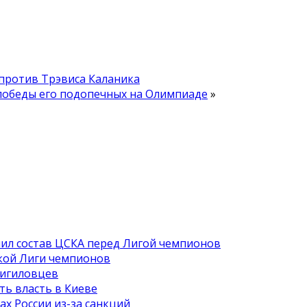
 против Трэвиса Каланика
 победы его подопечных на Олимпиаде
»
ил состав ЦСКА перед Лигой чемпионов
кой Лиги чемпионов
 игиловцев
ть власть в Киеве
х России из-за санкций