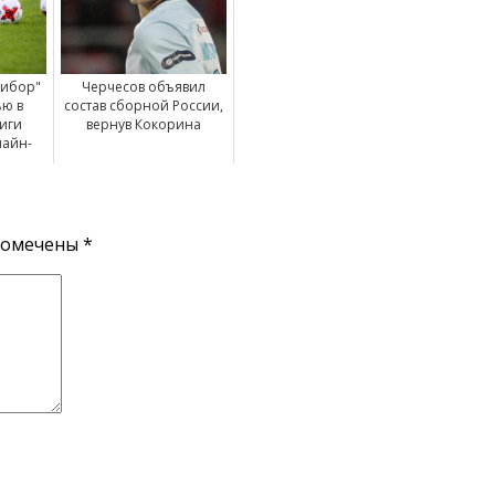
рибор"
Черчесов объявил
ью в
состав сборной России,
Лиги
вернув Кокорина
лайн-
помечены
*