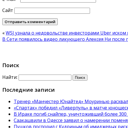
Сайт
«
WSJ узнала о недовольстве инвесторами Uber иском
В Сети появилось видео ликующего Алексея Ни после
Поиск
Найти:
Последние записи
Тренер «Манчестер Юнайтед» Моуринью расхвал
«Спартак» победил «Ливерпуль» в матче юношес
В Ираке погиб снайпер, уничтоживший более 300
Саакашвили в Одессе заявил о намерении поменя
Пушков поспорил с Кудриным об имиджевых риска