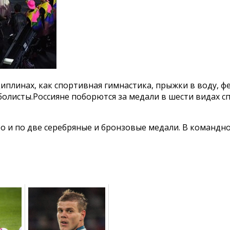
циплинах, как спортивная гимнастика, прыжки в
воду, ф
олисты.Россияне поборются за медали в шести видах сп
ото и по две серебряные и бронзовые медали. В командн