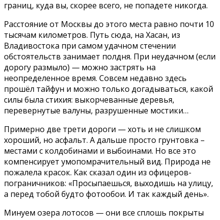
границ, куда вы, скорее всего, не попадете никогда.
Расстояние от Москвы до этого места равно почти 10
тысячам километров. Путь сюда, на Хасан, из
Владивостока при самом удачном стечении
обстоятельств занимает полдня. При неудачном (если
дорогу размыло) — можно застрять на
неопределенное время. Совсем недавно здесь
прошёл тайфун и можно только догадываться, какой
силы была стихия: выкорчеванные деревья,
перевернутые валуны, разрушенные мостики…
Примерно две трети дороги — хоть и не слишком
хороший, но асфальт. А дальше просто грунтовка –
местами с колдобинами и выбоинами. Но все это
компенсирует умопомрачительный вид. Природа не
пожалела красок. Как сказал один из офицеров-
пограничников: «Просыпаешься, выходишь на улицу,
а перед тобой будто фотообои. И так каждый день».
Минуем озера лотосов — они все сплошь покрыты