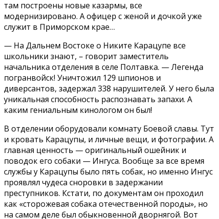
там построены новые казармы, все
модернизировано. А офицер с женой и дочкой уже
служит в Приморском крае…
— На Дальнем Востоке о Никите Карацупе все
школьники знают, – говорит заместитель
начальника отделения в селе Полтавка. — Легенда
погранвойск! Уничтожил 129 шпионов и
диверсантов, задержал 338 нарушителей. У него была
уникальная способность распознавать запахи. А
каким гениальным кинологом он был!
В отделении оборудовали комнату Боевой славы. Тут
и кровать Карацупы, и личные вещи, и фотографии. А
главная ценность — оригинальный ошейник и
поводок его собаки — Ингуса. Вообще за все время
службы у Карацупы было пять собак, но именно Ингус
проявлял чудеса сноровки в задержании
преступников. Кстати, по документам он проходил
как «сторожевая собака отечественной породы», но
на самом деле был обыкновенной дворнягой. Вот