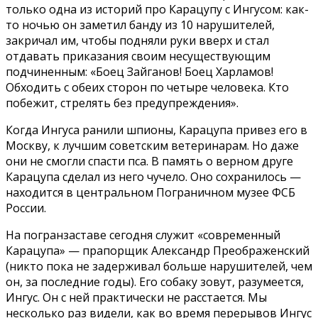
только одна из историй про Карацупу с Ингусом: как-
то ночью он заметил банду из 10 нарушителей,
закричал им, чтобы подняли руки вверх и стал
отдавать приказания своим несуществующим
подчиненным: «Боец Зайганов! Боец Харламов!
Обходить с обеих сторон по четыре человека. Кто
побежит, стрелять без предупреждения».
Когда Ингуса ранили шпионы, Карацупа привез его в
Москву, к лучшим советским ветеринарам. Но даже
они не смогли спасти пса. В память о верном друге
Карацупа сделал из него чучело. Оно сохранилось —
находится в центральном Пограничном музее ФСБ
России.
На погранзаставе сегодня служит «современный
Карацупа» — прапорщик Александр Преображенский
(никто пока не задерживал больше нарушителей, чем
он, за последние годы). Его собаку зовут, разумеется,
Ингус. Он с ней практически не расстается. Мы
несколько раз видели, как во время перерывов Ингус