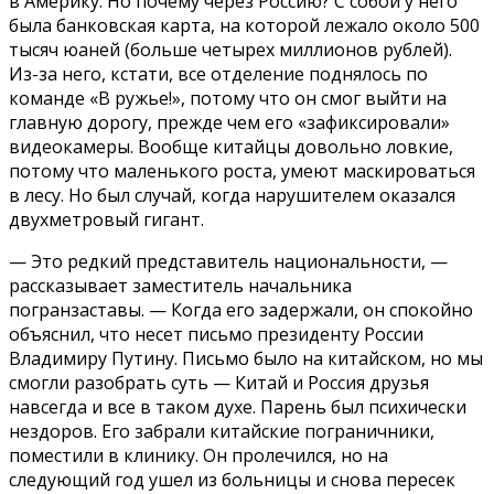
в Америку. Но почему через Россию? С собой у него
была банковская карта, на которой лежало около 500
тысяч юаней (больше четырех миллионов рублей).
Из-за него, кстати, все отделение поднялось по
команде «В ружье!», потому что он смог выйти на
главную дорогу, прежде чем его «зафиксировали»
видеокамеры. Вообще китайцы довольно ловкие,
потому что маленького роста, умеют маскироваться
в лесу. Но был случай, когда нарушителем оказался
двухметровый гигант.
— Это редкий представитель национальности, —
рассказывает заместитель начальника
погранзаставы. — Когда его задержали, он спокойно
объяснил, что несет письмо президенту России
Владимиру Путину. Письмо было на китайском, но мы
смогли разобрать суть — Китай и Россия друзья
навсегда и все в таком духе. Парень был психически
нездоров. Его забрали китайские пограничники,
поместили в клинику. Он пролечился, но на
следующий год ушел из больницы и снова пересек