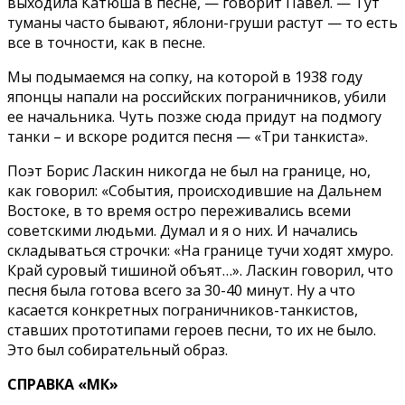
выходила Катюша в песне, — говорит Павел. — Тут
туманы часто бывают, яблони-груши растут — то есть
все в точности, как в песне.
Мы подымаемся на сопку, на которой в 1938 году
японцы напали на российских пограничников, убили
ее начальника. Чуть позже сюда придут на подмогу
танки – и вскоре родится песня — «Три танкиста».
Поэт Борис Ласкин никогда не был на границе, но,
как говорил: «События, происходившие на Дальнем
Востоке, в то время остро переживались всеми
советскими людьми. Думал и я о них. И начались
складываться строчки: «На границе тучи ходят хмуро.
Край суровый тишиной объят…». Ласкин говорил, что
песня была готова всего за 30-40 минут. Ну а что
касается конкретных пограничников-танкистов,
ставших прототипами героев песни, то их не было.
Это был собирательный образ.
СПРАВКА «МК»