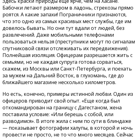
Здесь краски природы еще ярче, чем на Хасане.
Бабочки летают размером в ладонь, стрекозы прямо
роятся. А какие запахи! Пограничники признаются,
что это одно из самых красивых мест службы, где им
довелось бывать. Но они тут вдали от людей, без
развлечений. Даже мобильными телефонами
пользоваться нельзя (преступники могут по сигналам
спутниковой связи отслеживать их передвижения).
Полнейшая изоляция. Офицерам разрешается жить с
семьями, но не каждая супруга готова сорваться,
скажем, из Москвы или Санкт-Петербурга, и поехать
за мужем на Дальний Восток, в глухомань, где до
ближайшего магазине несколько километров.
Но есть, конечно, примеры истинной любви. Один из
офицеров приводит свой опыт. «Еще когда был
откомандирован на границу с Дагестаном, жена
поставила условие: «Или берешь с собой, или
разводимся». В итоге жила с ним по сути в блиндаже
— показывает фотографии халупы, в которой и ночь
провести не просто, не то что много месяцев. Сейчас