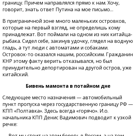
границу. Причем направлялся прямо к нам. Хочу,
говорит, знать ответ Путина на мое письмо…
В приграничной зоне много маленьких островков,
которые на первый взгляд, не определишь кому
принадлежат. Вот поймали на одном из них китайца-
рыбака. Сидел себе, закинув удочку, глядел на водную
гладь, а тут люди с автоматами и собаками.
Островок-то оказался нашим, российским. Гражданин
КНР этому факту верить отказывался, но был
принудительно депортирован на другой остров, уже
китайский.
Бивень мамонта в потайном дне
Следующее место назначения — автомобильный
пункт пропуска через государственную границу РФ —
КПП «Полтавка». Здесь всегда «горячо». И.о.
начальника КПП Денис Вадимович подводит к узкой
речке:
— Вот мы стоит на этом берегу, в России, а на том