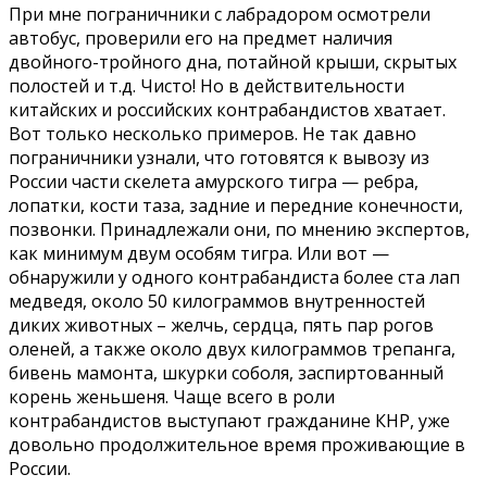
При мне пограничники с лабрадором осмотрели
автобус, проверили его на предмет наличия
двойного-тройного дна, потайной крыши, скрытых
полостей и т.д. Чисто! Но в действительности
китайских и российских контрабандистов хватает.
Вот только несколько примеров. Не так давно
пограничники узнали, что готовятся к вывозу из
России части скелета амурского тигра — ребра,
лопатки, кости таза, задние и передние конечности,
позвонки. Принадлежали они, по мнению экспертов,
как минимум двум особям тигра. Или вот —
обнаружили у одного контрабандиста более ста лап
медведя, около 50 килограммов внутренностей
диких животных – желчь, сердца, пять пар рогов
оленей, а также около двух килограммов трепанга,
бивень мамонта, шкурки соболя, заспиртованный
корень женьшеня. Чаще всего в роли
контрабандистов выступают гражданине КНР, уже
довольно продолжительное время проживающие в
России.