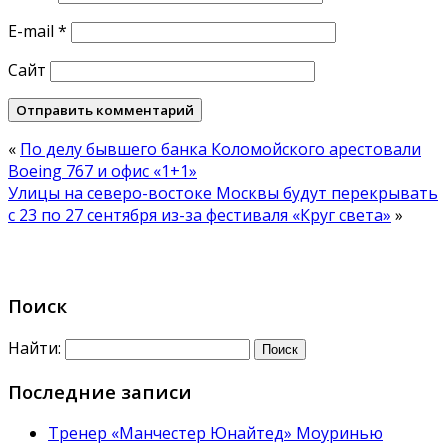
E-mail
*
Сайт
«
По делу бывшего банка Коломойского арестовали
Boeing 767 и офис «1+1»
Улицы на северо-востоке Москвы будут перекрывать
с 23 по 27 сентября из-за фестиваля «Круг света»
»
Поиск
Найти:
Последние записи
Тренер «Манчестер Юнайтед» Моуринью