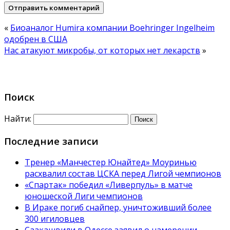
«
Биоаналог Humira компании Boehringer Ingelheim
одобрен в США
Нас атакуют микробы, от которых нет лекарств
»
Поиск
Найти:
Последние записи
Тренер «Манчестер Юнайтед» Моуринью
расхвалил состав ЦСКА перед Лигой чемпионов
«Спартак» победил «Ливерпуль» в матче
юношеской Лиги чемпионов
В Ираке погиб снайпер, уничтоживший более
300 игиловцев