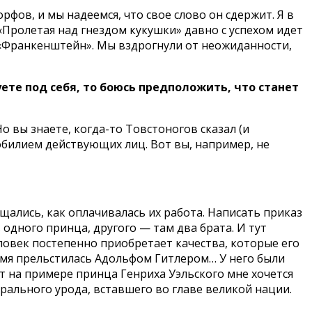
фов, и мы надеемся, что свое слово он сдержит. Я в
«Пролетая над гнездом кукушки» давно с успехом идет
: «Франкенштейн». Мы вздрогнули от неожиданности,
ете под себя, то боюсь предположить, что станет
о вы знаете, когда-то Товстоногов сказал (и
 обилием действующих лиц. Вот вы, например, не
мещались, как оплачивалась их работа. Написать приказ
одного принца, другого — там два брата. И тут
овек постепенно приобретает качества, которые его
ремя прельстилась Адольфом Гитлером… У него были
т на примере принца Генриха Уэльского мне хочется
рального урода, вставшего во главе великой нации.