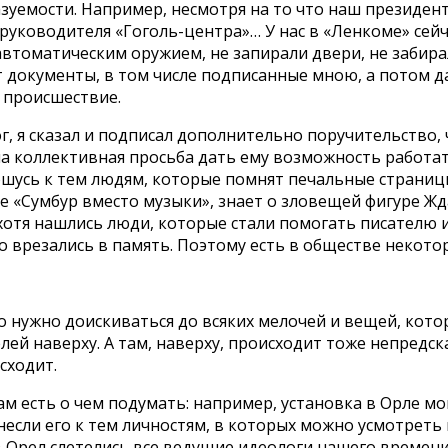
уемости. Например, несмотря на то что наш президент п
руководителя «Гоголь-центра»… У нас в «Ленкоме» сейч
 автоматическим оружием, не запирали двери, не забир
 документы, в том числе подписанные мною, а потом 
е происшествие.
, я сказал и подписал дополнительно поручительство, ч
а коллективная просьба дать ему возможность работать
ношусь к тем людям, которые помнят печальные страниц
кое «Сумбур вместо музыки», знает о зловещей фигуре Ж
отя нашлись люди, которые стали помогать писателю и
о врезались в память. Поэтому есть в обществе некотор
то нужно доискиваться до всяких мелочей и вещей, кот
й наверху. А там, наверху, происходит тоже непредска
сходит.
ам есть о чем подумать: например, установка в Орле мо
если его к тем личностям, в которых можно усмотреть
 Орел слетелись все ведущие идеологи нашего времени 