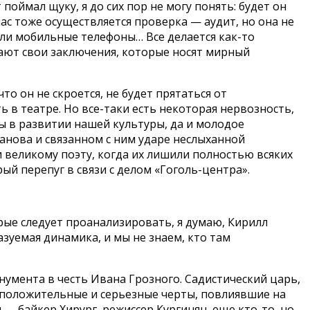
оймал щуку, я до сих пор не могу понять: будет он
ас тоже осуществляется проверка — аудит, но она не
али мобильные телефоны… Все делается как-то
дают свои заключения, которые носят мирный
то он не скроется, не будет прятаться от
 в театре. Но все-таки есть некоторая нервозность,
ы в развитии нашей культуры, да и молодое
данова и связанном с ним ударе неслыханной
 великому поэту, когда их лишили полностью всяких
ый перепуг в связи с делом «Гоголь-центра».
орые следует проанализировать, я думаю, Кирилл
зуемая динамика, и мы не знаем, кто там
нумента в честь Ивана Грозного. Садистический царь,
 положительные и серьезные черты, повлиявшие на
— байкер Хирург, режиссер Кургинян, еще кто-то, но