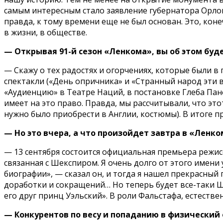
самым интересным стало заявление губернатора Орловс
правда, к тому времени еще не был основан. Это, коне
в жизни, в обществе.
— Открывая 91-й сезон «Ленкома», вы об этом буде
— Скажу о тех радостях и огорчениях, которые были 
спектакли («День опричника» и «Странный народ эти 
«Аудиенцию» в Театре Наций, в постановке Глеба Панф
имеет на это право. Правда, мы рассчитывали, что э
нужно было приобрести в Англии, костюмы). В итоге п
— Но это вчера, а что произойдет завтра в «Ленко
— 13 сентября состоится официальная премьера режисс
связанная с Шекспиром. Я очень долго от этого имени
биографии», — сказал он, и тогда я нашел прекрасный
доработки и сокращений… Но теперь будет все-таки Ш
его друг принц Уэльский». В роли Фальстафа, естестве
— Конкурентов по весу и попаданию в физический 