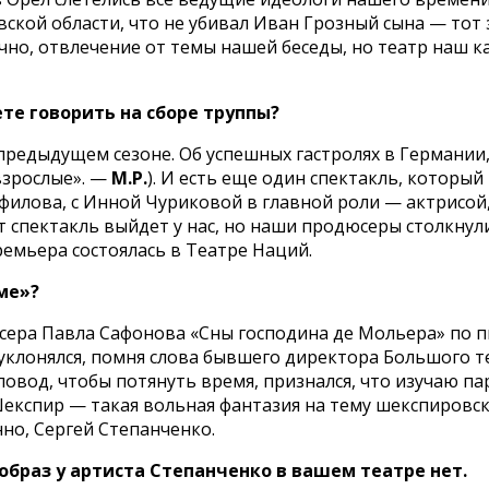
кой области, что не убивал Иван Грозный сына — тот з
чно, отвлечение от темы нашей беседы, но театр наш ка
те говорить на сборе труппы?
в предыдущем сезоне. Об успешных гастролях в Германи
взрослые». —
М.Р.
). И есть еще один спектакль, который
илова, с Инной Чуриковой в главной роли — актрисой, 
тот спектакль выйдет у нас, но наши продюсеры столкн
ремьера состоялась в Театре Наций.
ме»?
ера Павла Сафонова «Сны господина де Мольера» по пье
 уклонялся, помня слова бывшего директора Большого те
 повод, чтобы потянуть время, признался, что изучаю 
експир — такая вольная фантазия на тему шекспировск
нно, Сергей Степанченко.
образ у артиста Степанченко в вашем театре нет.