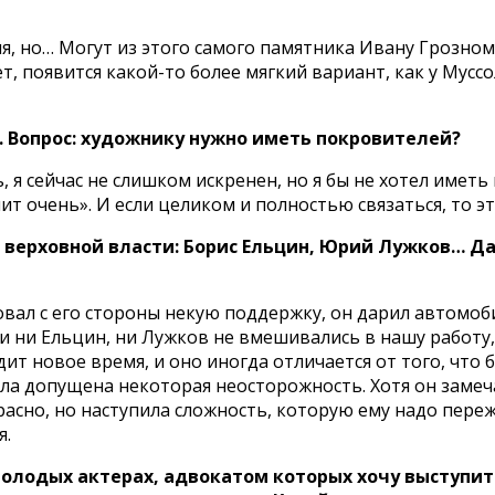
ия, но… Могут из этого самого памятника Ивану Грозно
 появится какой-то более мягкий вариант, как у Муссол
. Вопрос: художнику нужно иметь покровителей?
, я сейчас не слишком искренен, но я бы не хотел имет
т очень». И если целиком и полностью связаться, то э
 верховной власти: Борис Ельцин, Юрий Лужков… Да
твовал с его стороны некую поддержку, он дарил автомо
, и ни Ельцин, ни Лужков не вмешивались в нашу работ
ит новое время, и оно иногда отличается от того, что 
была допущена некоторая неосторожность. Хотя он замеч
расно, но наступила сложность, которую ему надо переж
я.
 молодых актерах, адвокатом которых хочу выступит