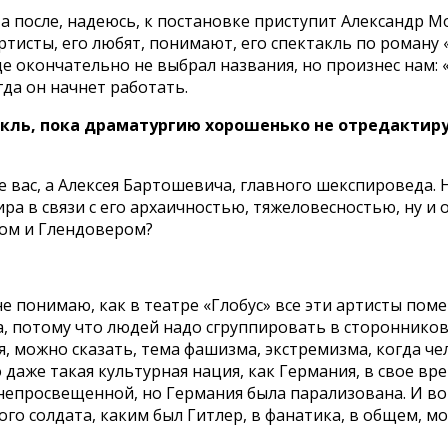
 после, надеюсь, к постановке приступит Александр Мор
ртисты, его любят, понимают, его спектакль по роману 
еще окончательно не выбрал названия, но произнес нам
гда он начнет работать.
акль, пока драматургию хорошенько не отредактиру
е вас, а Алексея Бартошевича, главного шекспироведа. Н
ра в связи с его архаичностью, тяжеловесностью, ну и
лом и Глендовером?
я не понимаю, как в театре «Глобус» все эти артисты по
, потому что людей надо сгруппировать в сторонников 
можно сказать, тема фашизма, экстремизма, когда чел
о даже такая культурная нация, как Германия, в свое в
непросвещенной, но Германия была парализована. И во
 солдата, каким был Гитлер, в фанатика, в общем, мо