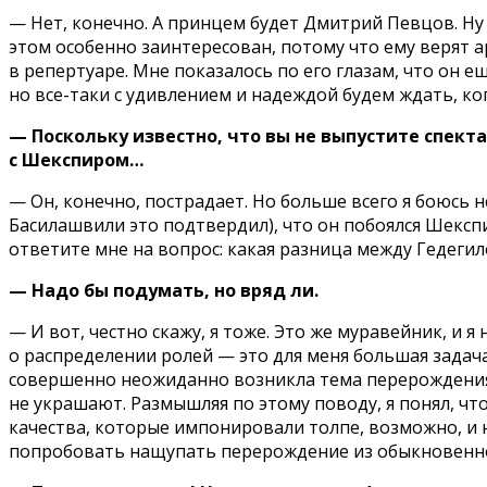
— Нет, конечно. А принцем будет Дмитрий Певцов. Ну а
этом особенно заинтересован, потому что ему верят а
в репертуаре. Мне показалось по его глазам, что он 
но все-таки с удивлением и надеждой будем ждать, ко
— Поскольку известно, что вы не выпустите спект
с Шекспиром…
— Он, конечно, пострадает. Но больше всего я боюсь н
Басилашвили это подтвердил), что он побоялся Шекспи
ответите мне на вопрос: какая разница между Гедеги
— Надо бы подумать, но вряд ли.
— И вот, честно скажу, я тоже. Это же муравейник, и 
о распределении ролей — это для меня большая задача
совершенно неожиданно возникла тема перерождения, 
не украшают. Размышляя по этому поводу, я понял, чт
качества, которые импонировали толпе, возможно, и 
попробовать нащупать перерождение из обыкновенного