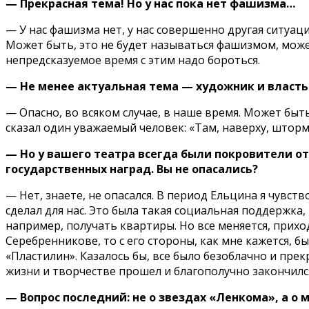
— Прекрасная тема! Но у нас пока нет фашизма…
— У нас фашизма нет, у нас совершенно другая ситуац
Может быть, это не будет называться фашизмом, может,
непредсказуемое время с этим надо бороться.
— Не менее актуальная тема — художник и власть
— Опасно, во всяком случае, в наше время. Может быть
сказал один уважаемый человек: «Там, наверху, шторми
— Но у вашего театра всегда были покровители от
государственных наград. Вы не опасались?
— Нет, знаете, не опасался. В период Ельцина я чувс
сделал для нас. Это была такая социальная поддержка
например, получать квартиры. Но все меняется, приход
Серебренникове, то с его стороны, как мне кажется, 
«Пластилин». Казалось бы, все было безоблачно и прек
жизни и творчестве прошел и благополучно закончилс
— Вопрос последний: не о звездах «Ленкома», а о