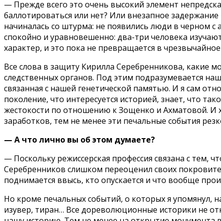
— Прежде всего это очень высокий элемент непредсказ
баллотироваться или нет? Или внезапное задержание 
начиналась со штурма: не появились люди в черном с
спокойно и уравновешенно: два-три человека изучают
характер, и это пока не превращается в чрезвычайно
Все слова в защиту Кирилла Серебренникова, какие мог
следственных органов. Под этим подразумевается наш
связанная с нашей генетической памятью. И я сам от
поколение, что интересуется историей, знает, что та
жестокости по отношению к Зощенко и Ахматовой. И х
заработков, тем не менее эти печальные события резк
— А что лично вы об этом думаете?
— Поскольку режиссерская профессия связана с тем, ч
Серебренников слишком переоценил своих покровителе
поднимается ввысь, кто опускается и что вообще прои
Но кроме печальных событий, о которых я упомянул, н
изувер, тиран… Все дореволюционные историки не отн
нашу историю. Тем не менее на открытие монумента в