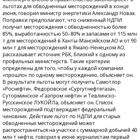
льготах для обводненных месторождений в конце
июня,
говорил
министр энергетики Александр Новак.
Поправки предполагают, что сниженный НДПИ
получат месторождения с обводненностью более
85%, выработанностью 50–80% и запасами от 115 млн
т для месторождений в Ханты-Мансийском АО и от 90
млн т для месторождений в Ямало-Ненецком АО,
рассказывает источник РБК, близкий к одному из
профильных министерств. Такие критерии
определены для того, чтобы у каждой компании
«прошло» по одному месторождению, объясняет он.
В результате льготы могут получить Самотлор
«Роснефти», ​Федоровское «Сургутнефтегаза»,
Суторминское «Газпром нефти» и Тевлинско-
Русскинское ЛУКОЙЛа, объясняет он. Список
месторождений подтверждает федеральный
чиновник. Действие льгот по НДПИ для старых
обводненных месторождений может
распространиться на участки с суммарной добычей 40
млн т нефти, говорил в июне журналистам первый