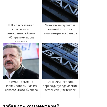
В ЦБ рассказали о
Минфин выступает за
стратегии по
единый подход к
отношению к банку
дивидендам госбанков
«Открытие» после
санации
Семья Тельмана
Банк «Финсервис»
Исмаилова вышла из
переводит уведомления
алкогольного бизнеса
о трансакциях в Viber
Добавить комментарий